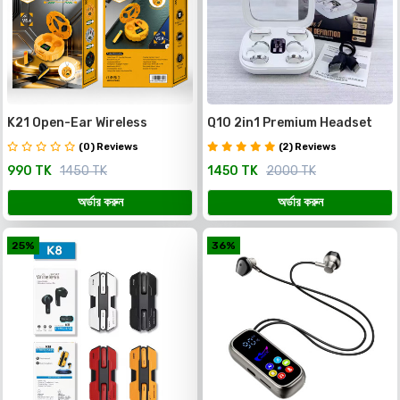
K21 Open-Ear Wireless
Q10 2in1 Premium Headset
Earbuds – স্টাইল, কমফোর্ট ও প্রিমিয়াম
একটি চার্জিং কেসেই পাচ্ছেন ২ জোড়া (৪টি)
(0) Reviews
(2) Reviews
সাউন্ড
Wireless Earbuds
990 TK
1450 TK
1450 TK
2000 TK
অর্ডার করুন
অর্ডার করুন
25%
36%