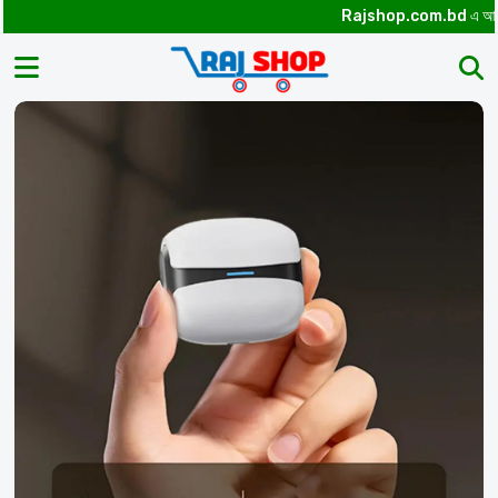
Rajshop.com.bd
এ আপনাকে স্বাগ