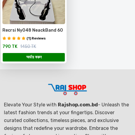
Recrsi Ny048 NeackBand 60
Hours Charging Backup With
(1) Reviews
Digital Display
790 TK
1450 TK
অর্ডার করুন
Elevate Your Style with
Rajshop.com.bd
- Unleash the
latest fashion trends at your fingertips. Discover
curated collections, timeless pieces, and exclusive
designs that redefine your wardrobe. Embrace the