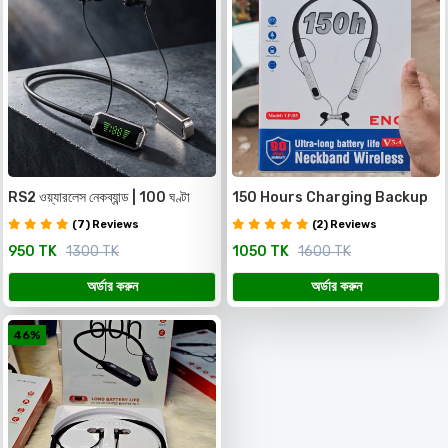
RS2 ওয়্যারলেস নেকব্যান্ড | 100 ঘণ্টা
150 Hours Charging Backup
ব্যাটারি ব্যাকআপ | ৫টি ভয়েস চেঞ্জ | মেমোরি
Neackband
(7) Reviews
(2) Reviews
কার্ড সাপোর্ট | সুপার বেস HD সাউন্ড
950 TK
1300 TK
1050 TK
1600 TK
অর্ডার করুন
অর্ডার করুন
46%