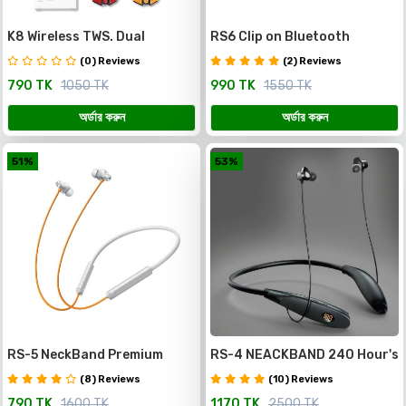
K8 Wireless TWS. Dual
RS6 Clip on Bluetooth
Microphone, Clear Sound
headphones
(0) Reviews
(2) Reviews
Quality
790 TK
1050 TK
990 TK
1550 TK
অর্ডার করুন
অর্ডার করুন
51%
53%
RS-5 NeckBand Premium
RS-4 NEACKBAND 240 Hour's
Quality with magnetic on/of
Charging Backup with 5 Voice
(8) Reviews
(10) Reviews
and ENC
Change
790 TK
1600 TK
1170 TK
2500 TK