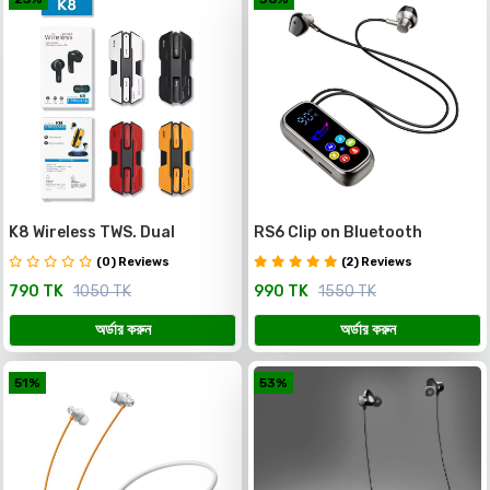
K8 Wireless TWS. Dual
RS6 Clip on Bluetooth
Microphone, Clear Sound
headphones
(0) Reviews
(2) Reviews
Quality
790 TK
1050 TK
990 TK
1550 TK
অর্ডার করুন
অর্ডার করুন
51%
53%