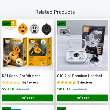
Related Products
32%
28%
K21 Open-Ear Wireless
Q10 2in1 Premium Headset
Earbuds – স্টাইল, কমফোর্ট ও প্রিমিয়াম
একটি চার্জিং কেসেই পাচ্ছেন ২ জোড়া (৪টি)
(0) Reviews
(2) Reviews
সাউন্ড
Wireless Earbuds
990 TK
1450 TK
1450 TK
2000 TK
অর্ডার করুন
অর্ডার করুন
25%
36%