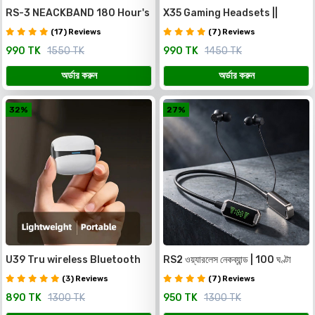
RS-3 NEACKBAND 180 Hour's
X35 Gaming Headsets ||
Charging Backup with Voice
premium Quality
(17) Reviews
(7) Reviews
Change
990 TK
1550 TK
990 TK
1450 TK
অর্ডার করুন
অর্ডার করুন
32%
27%
U39 Tru wireless Bluetooth
RS2 ওয়্যারলেস নেকব্যান্ড | 100 ঘণ্টা
headset| plating earphone
ব্যাটারি ব্যাকআপ | ৫টি ভয়েস চেঞ্জ | মেমোরি
(3) Reviews
(7) Reviews
tws| premium Quality
কার্ড সাপোর্ট | সুপার বেস HD সাউন্ড
890 TK
1300 TK
950 TK
1300 TK