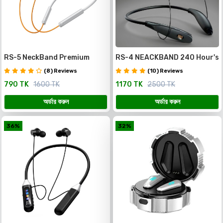
RS-5 NeckBand Premium
RS-4 NEACKBAND 240 Hour's
Quality with magnetic on/of
Charging Backup with 5 Voice
(8) Reviews
(10) Reviews
and ENC
Change
790 TK
1600 TK
1170 TK
2500 TK
অর্ডার করুন
অর্ডার করুন
36%
32%