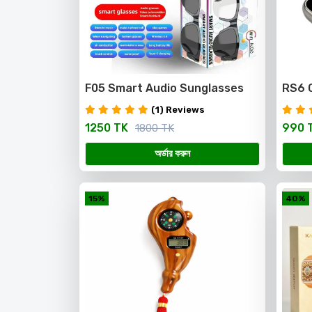
F05 Smart Audio Sunglasses
RS6 C
head
(1) Reviews
1250 TK
990 
1800 TK
অর্ডার করুন
15%
40%