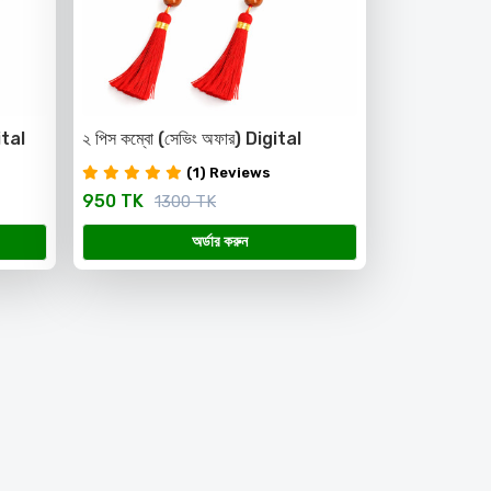
gital
২ পিস কম্বো (সেভিং অফার) Digital
Tasbih
(1) Reviews
950 TK
1300 TK
অর্ডার করুন