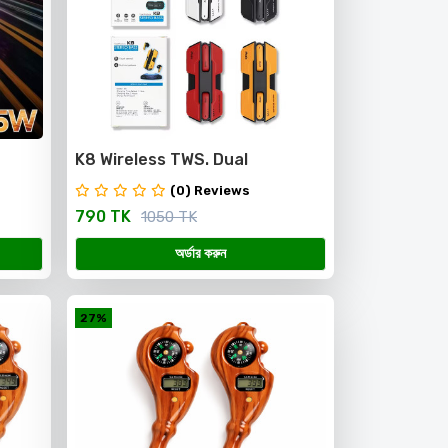
K8 Wireless TWS. Dual
ank
Microphone, Clear Sound
(0) Reviews
Quality
790 TK
1050 TK
অর্ডার করুন
27%