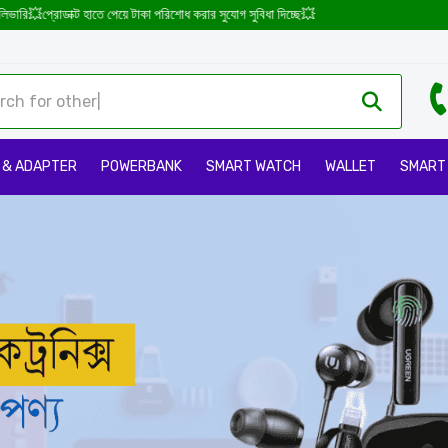
াকা পরিশোধ করার সুযোগ সুবিধা দিচ্ছে💥
 & ADAPTER
POWERBANK
SMART WATCH
WALLET
SMART