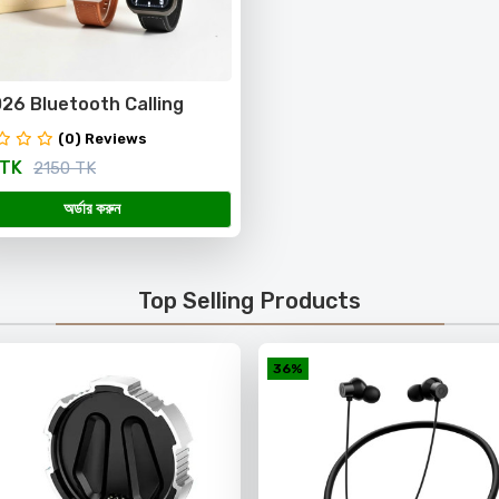
26 Bluetooth Calling
 Watch – 1.83” Curved
(0) Reviews
ay
 TK
2150 TK
অর্ডার করুন
Top Selling Products
36%