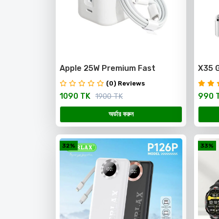
Apple 25W Premium Fast
X35 G
Charger Adapter + USB-C to
premi
(0) Reviews
USB-Litining Cable (iPhone
1090 TK
990 
1900 TK
5/6/7/8/9/XR/11/12/13/14 Pro
Max Compatible)
অর্ডার করুন
32%
33%