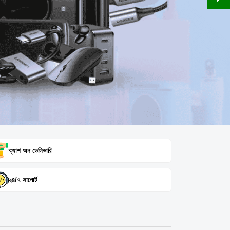
ক্যাশ অন ডেলিভারি
২৪/৭ সাপোর্ট