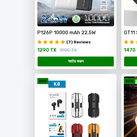
P126P 10000 mAh 22.5W
GT11
Lithium Polymer Power Bank
IPS S
(7) Reviews
Bult In
Multi
1290 TK
1470
1900 TK
trac
অর্ডার করুন
25%
33%