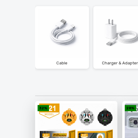
Cable
Charger & Adapter
PowerBank
32%
28%