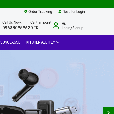
Order Tracking
Reseller Login
Call Us Now:
Cart amount
Hi,
09638095962
0 TK
Login/Signup
 SUNGLASSE
KITCHEN ALL ITEM