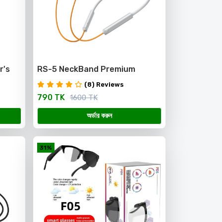
r's
RS-5 NeckBand Premium
ce
Quality with magnetic on/of
(8) Reviews
and ENC
790 TK
1600 TK
অর্ডার করুন
31%