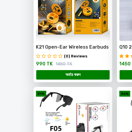
K21 Open-Ear Wireless Earbuds
Q10 2
– স্টাইল, কমফোর্ট ও প্রিমিয়াম সাউন্ড
চার্জিং 
(0) Reviews
Wirel
990 TK
1450
1450 TK
অর্ডার করুন
31%
36%