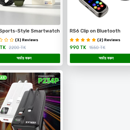
 Sports-Style Smartwatch
RS6 Clip on Bluetooth
creen. BT Call Answering.
headphones
(3) Reviews
(2) Reviews
ple Sports modes. Sleep
 TK
990 TK
2200 TK
1550 TK
king Waterproof
অর্ডার করুন
অর্ডার করুন