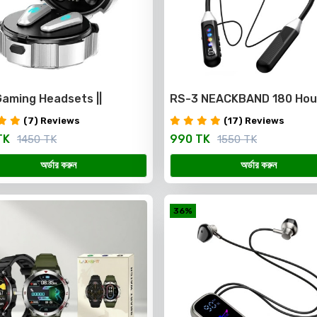
aming Headsets ||
RS-3 NEACKBAND 180 Hou
um Quality
Charging Backup with Voi
(7) Reviews
(17) Reviews
Change
TK
990 TK
1450 TK
1550 TK
অর্ডার করুন
অর্ডার করুন
36%