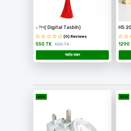
১ পিস( Digital Tasbih)
H5 20
Smart
(0) Reviews
Displ
550 TK
1290
650 TK
অর্ডার করুন
43%
32%