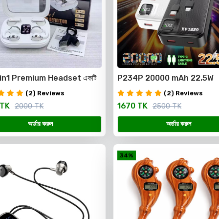
in1 Premium Headset একটি
P234P 20000 mAh 22.5W
কেসেই পাচ্ছেন ২ জোড়া (৪টি)
Lithium Polymer Power B
(2) Reviews
(2) Reviews
ess Earbuds
 TK
1670 TK
2000 TK
2500 TK
অর্ডার করুন
অর্ডার করুন
34%