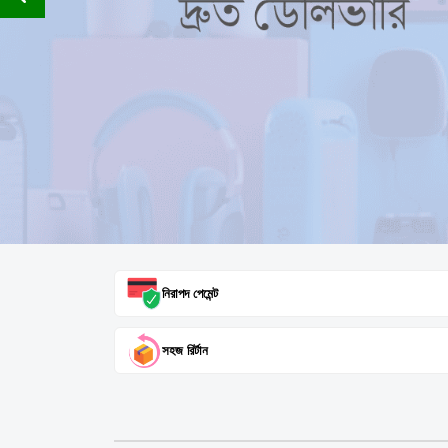
নিরাপদ পেমেন্ট
সহজ রির্টান